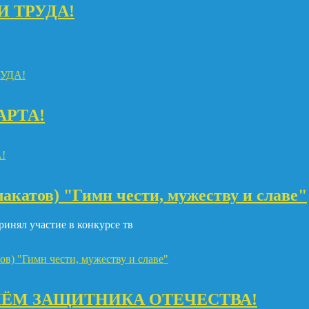
И ТРУДА!
УДА!
МАРТА!
А!
лакатов) "Гимн чести, мужеству и славе"
нял участие в конкурсе тв
ов) "Гимн чести, мужеству и славе"
НЁМ ЗАЩИТНИКА ОТЕЧЕСТВА!