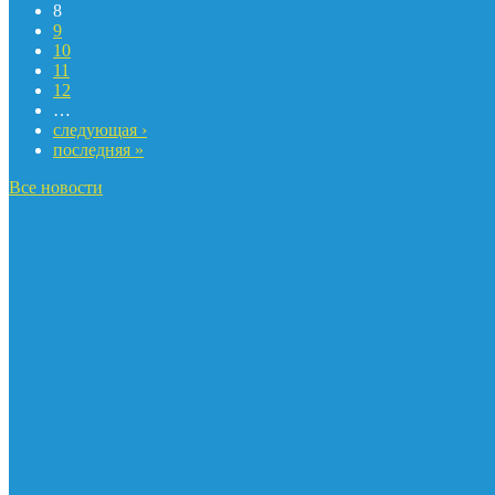
8
9
10
11
12
…
следующая ›
последняя »
Все новости