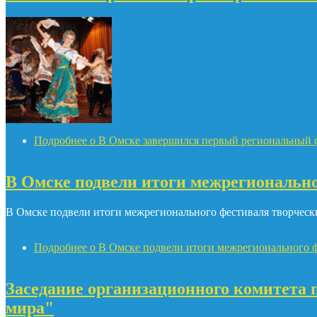
Подробнее
о В Омске завершился первый региональный ф
В Омске подвели итоги межрегионально
В Омске подвели итоги межрегионального фестиваля творческ
Подробнее
о В Омске подвели итоги межрегионального ф
Заседание организационного комитета 
мира"